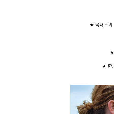
★ 국내•외 
★
★
한.