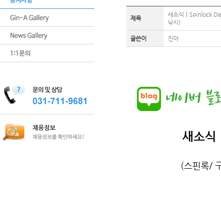
새소식｜Spinlock D
제목
낚시)
글쓴이
진아
새소식｜S
(스핀록/ 