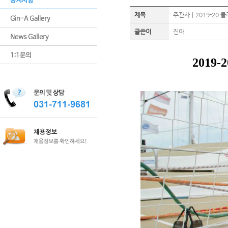
제목
주관사｜2019-20 클
글쓴이
진아
2019